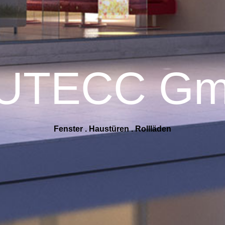
UTECC G
Fenster . Haustüren . Rollläden