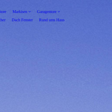
tore
Markisen
Garagentore
cher
Dach Fenster
Rund ums Haus