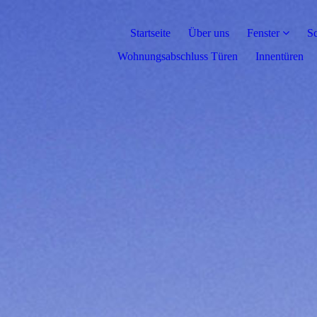
Startseite
Über uns
Fenster
Sc
Wohnungsabschluss Türen
Innentüren