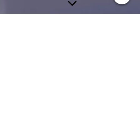
INSEKTENSCHUTZ
Wer kennt es nicht, in den Sommermonaten dieses Summen der
angreifenden Moskitos und dann ist es vorbei mit dem
erholsamen, dringend benötigten Schlaf.
Wir können hier verschiedene hochwertige Lösungen anbieten.
a)Insekten-Schiebetüren für Terrassen oder Balkontüren.